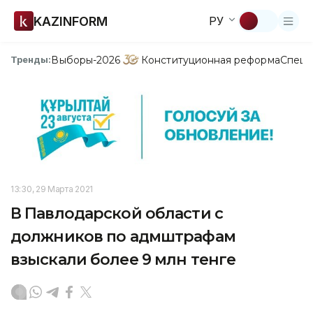
KAZINFORM
РУ
Выборы-2026
Конституционная реформа
Спецп
Тренды:
13:30, 29 Марта 2021
В Павлодарской области с
должников по адмштрафам
взыскали более 9 млн тенге