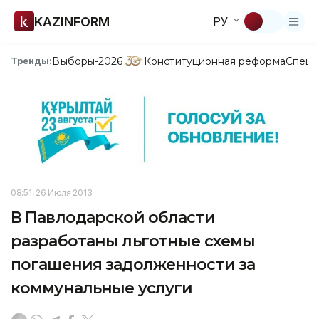
KAZINFORM
РУ
Выборы-2026
Конституционная реформа
Спецп
Тренды:
08:51, 26 Июля 2013
В Павлодарской области
разработаны льготные схемы
погашения задолженности за
коммунальные услуги