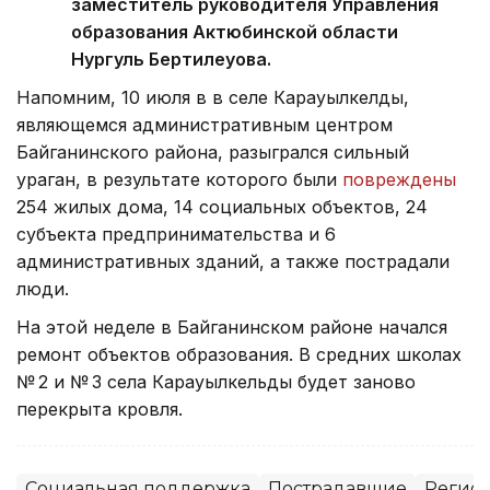
заместитель руководителя Управления
образования Актюбинской области
Нургуль Бертилеуова.
Напомним, 10 июля в в селе Карауылкелды,
являющемся административным центром
Байганинского района, разыгрался сильный
ураган, в результате которого были
повреждены
254 жилых дома, 14 социальных объектов, 24
субъекта предпринимательства и 6
административных зданий, а также пострадали
люди.
На этой неделе в Байганинском районе начался
ремонт объектов образования. В средних школах
№ 2 и № 3 села Карауылкельды будет заново
перекрыта кровля.
Социальная поддержка
Пострадавшие
Регион