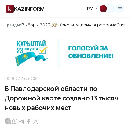
KAZINFORM
РУ
Выборы-2026
Конституционная реформа
Спецп
Тренды:
08:48, 27 Июля 2009
В Павлодарской области по
Дорожной карте создано 13 тысяч
новых рабочих мест