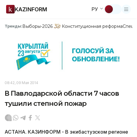
KAZINFORM
РУ
Выборы-2026
Конституционная реформа
Спецп
Тренды:
08:42, 09 Мая 2014
В Павлодарской области 7 часов
тушили степной пожар
АСТАНА. КАЗИНФОРМ - В экибастузском регионе