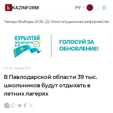
KAZINFORM
РУ
Выборы-2026
Конституционная реформа
Спецп
Тренды:
07:37, 30 Мая 2011
В Павлодарской области 39 тыс.
школьников будут отдыхать в
летних лагерях