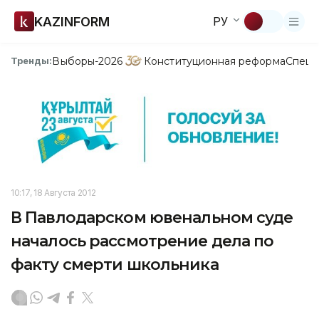
KAZINFORM
РУ
Выборы-2026
Конституционная реформа
Спецп
Тренды:
10:17, 18 Августа 2012
В Павлодарском ювенальном суде
началось рассмотрение дела по
факту смерти школьника