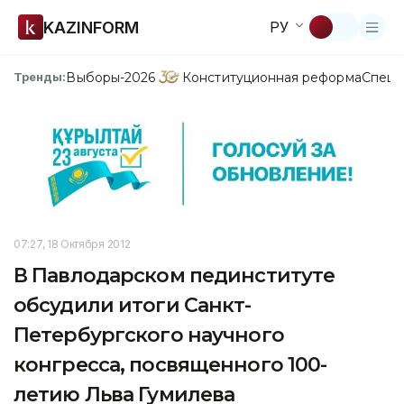
KAZINFORM
РУ
Выборы-2026
Конституционная реформа
Спецп
Тренды:
07:27, 18 Октября 2012
В Павлодарском пединституте
обсудили итоги Санкт-
Петербургского научного
конгресса, посвященного 100-
летию Льва Гумилева