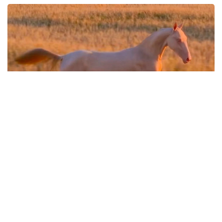
Фото: Кадр из видео
Кадры опубликовал видеограф Дастан
Мухамедрахим на своей странице в Instagram.
— Крылатый тулпар Великой степи.
Любимица Президента. Удивительно! …
Мне выпала честь первым снять в поле
лошадь нашего Президента, — подписал