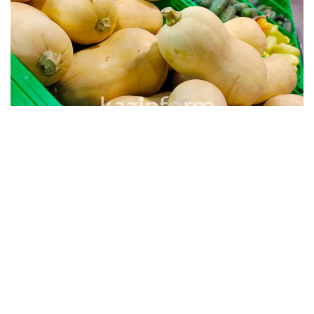
«До 2019 года формирование стабфонда
проводилось по единому механизму – это закуп и
хранение продовольствия в складах стабфонда.
СПК сам закупал продовольствие и осуществлял
реализацию самостоятельно. Это приводило к
потере, большим операционным расходам на
хранение, транспортировку, разгрузку
продовольственных товаров, и, конечно же, мы
не могли избежать убыль скоропортящихся