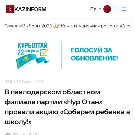
KAZINFORM
РУ
Выборы-2026
Конституционная реформа
Спецп
Тренды:
07:36, 28 Августа 2012
В павлодарском областном
филиале партии «Нур Отан»
провели акцию «Соберем ребенка в
школу!»