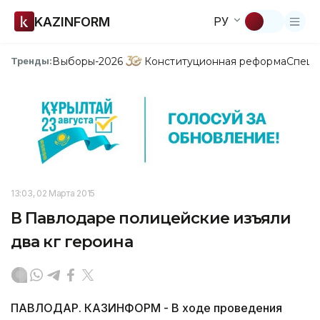
KAZINFORM
РУ
Выборы-2026
Конституционная реформа
Спецп
Тренды:
13:03, 02 Марта 2015
В Павлодаре полицейские изъяли
два кг героина
ПАВЛОДАР. КАЗИНФОРМ - В ходе проведения