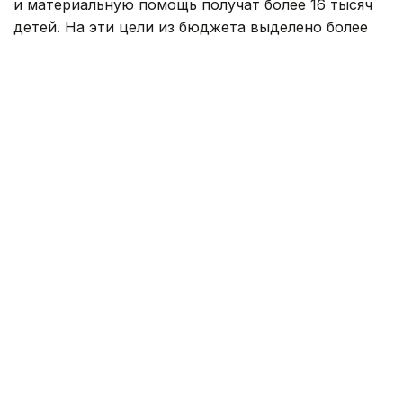
и материальную помощь получат более 16 тысяч
детей. На эти цели из бюджета выделено более
800 млн тенге. Помощь в подготовке к школе
окажут учащимся села Карауылкельды, где
объявлен режим чрезвычайной ситуации.
— Единовременная помощь также будет
оказана детям из семей, имущество
которых пострадало в результате
стихийного бедствия. Всего
насчитывается 110 семей. В этих семьях
воспитываются 202 ребенка. Из них 96
детей относятся к категории, имеющей
право на получение социальной помощи.
Остальные 106 детей нуждаются
в финансовой и материальной поддержке
в связи с чрезвычайной ситуацией. В связи
с этим для детей предусмотрена
единовременная помощь, — сообщила