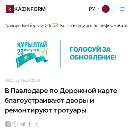
KAZINFORM
РУ
Выборы-2026
Конституционная реформа
Спецп
Тренды:
08:27, 28 Июля 2009
В Павлодаре по Дорожной карте
благоустраивают дворы и
ремонтируют тротуары