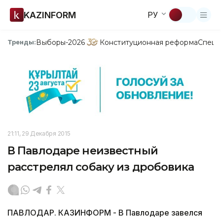
KAZINFORM
РУ
Выборы-2026
Конституционная реформа
Спецп
Тренды:
21:11, 29 Декабря 2015
В Павлодаре неизвестный
расстрелял собаку из дробовика
ПАВЛОДАР. КАЗИНФОРМ - В Павлодаре завелся