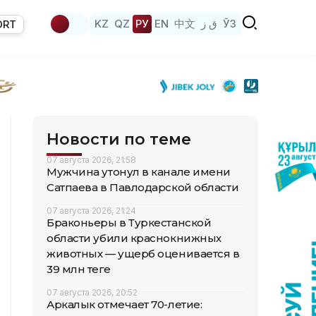
KZ
QZ
РУ
EN
中文
ق ز
ЎЗ
ORT
Новости по теме
07 августа 2026, 21:58
Мужчина утонул в канале имени
Сатпаева в Павлодарской области
07 августа 2026, 21:24
Браконьеры в Туркестанской
области убили краснокнижных
животных — ущерб оценивается в
39 млн теңге
07 августа 2026, 20:52
Аркалык отмечает 70-летие: