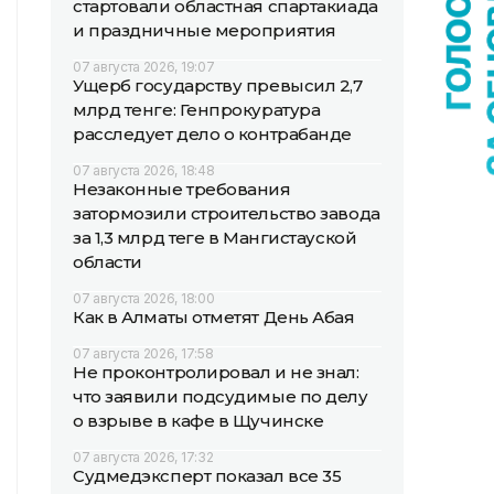
стартовали областная спартакиада
и праздничные мероприятия
07 августа 2026, 19:07
Ущерб государству превысил 2,7
млрд тенге: Генпрокуратура
расследует дело о контрабанде
07 августа 2026, 18:48
Незаконные требования
затормозили строительство завода
за 1,3 млрд теңге в Мангистауской
области
07 августа 2026, 18:00
Как в Алматы отметят День Абая
07 августа 2026, 17:58
Не проконтролировал и не знал:
что заявили подсудимые по делу
о взрыве в кафе в Щучинске
07 августа 2026, 17:32
Судмедэксперт показал все 35