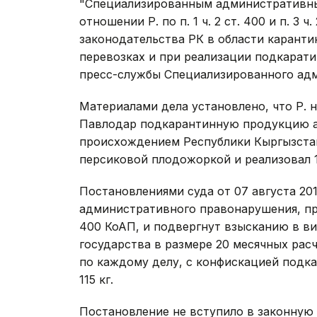
"Специализированным административны
отношении Р. по п. 1 ч. 2 ст. 400 и п. 3
законодательства РК в области каранти
перевозках и при реализации подкарати
пресс-службы Специализированного адм
Материалами дела установлено, что Р. н
Павлодар подкарантинную продукцию аб
происхождением Республики Кыргызста
персиковой плодожоркой и реализовал 
Постановлениями суда от 07 августа 20
административного правонарушения, преду
400 КоАП, и подвергнут взысканию в в
государства в размере 20 месячных расч
по каждому делу, с конфискацией подк
115 кг.
Постановление не вступило в законную 