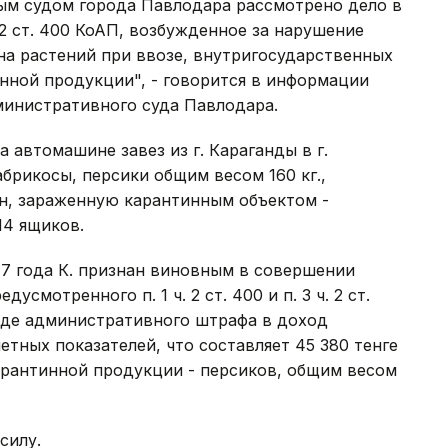
м судом города Павлодара рассмотрено дело в
 ч. 2 ст. 400 КоАП, возбужденное за нарушение
на растений при ввозе, внутригосударственных
нной продукции", - говорится в информации
инистративного суда Павлодара.
а автомашине завез из г. Караганды в г.
рикосы, персики общим весом 160 кг.,
н, зараженную карантинным объектом -
14 ящиков.
17 года К. признан виновным в совершении
смотренного п. 1 ч. 2 ст. 400 и п. 3 ч. 2 ст.
иде административного штрафа в доход
етных показателей, что составляет 45 380 тенге
арантинной продукции - персиков, общим весом
силу.