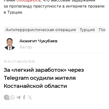
Ранее
сообщалось
, что массовые задержания
за пропаганду преступности в интернете провели
в Турции.
Антитеррористическая операция
Турция
Пол
Акжигит Чукубаев
Автор
10:42, 07 Августа 2026
За «легкий заработок» через
Telegram осудили жителя
Костанайской области