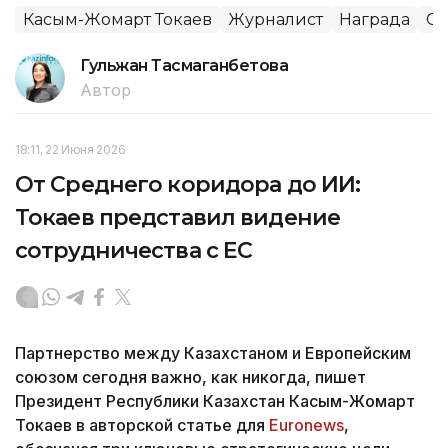
Касым-Жомарт Токаев
Журналист
Награда
С
Гульжан Тасмаганбетова
Автор
18:11, 22 Июня 2026
От Среднего коридора до ИИ:
Токаев представил видение
сотрудничества с ЕС
Партнерство между Казахстаном и Европейским
союзом сегодня важно, как никогда, пишет
Президент Республики Казахстан Касым-Жомарт
Токаев в авторской статье для
Euronews
,