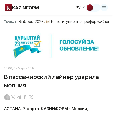
KAZINFORM
РУ
Выборы-2026
Конституционная реформа
Спецп
Тренды:
20:06, 07 Марта 2012
В пассажирский лайнер ударила
молния
АСТАНА. 7 марта. КАЗИНФОРМ - Молния,