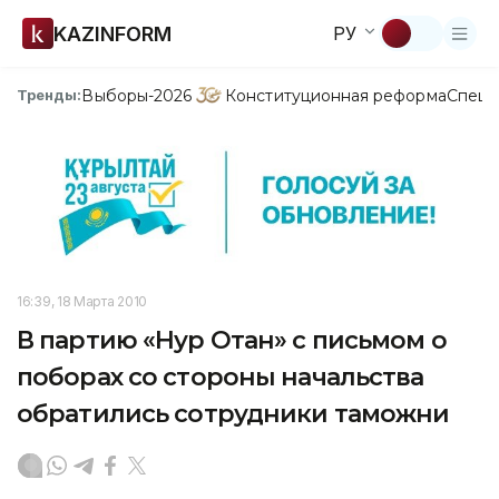
KAZINFORM
РУ
Выборы-2026
Конституционная реформа
Спецп
Тренды:
16:39, 18 Марта 2010
В партию «Нур Отан» с письмом о
поборах со стороны начальства
обратились сотрудники таможни