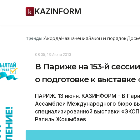
KAZINFORM
Акорда
Назначения
Закон и порядок
Дось
Тренды:
08:05, 13 Июня 2013
В Париже на 153-й сесс
о подготовке к выставке
ПАРИЖ. 13 июня. КАЗИНФОРМ - В Пари
Ассамблеи Международного бюро вы
специализированной выставки «ЭКСП
Рапиль Жошыбаев