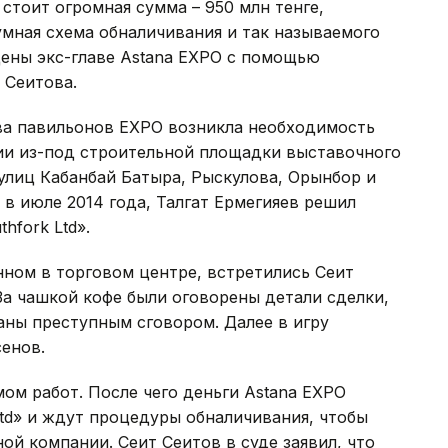
стоит огромная сумма – 950 млн тенге,
мная схема обналичивания и так называемого
щены экс-главе Astana EXPO с помощью
 Сеитова.
тва павильонов EXPO возникла необходимость
ии из-под строительной площадки выставочного
улиц Кабанбай Батыра, Рыскулова, Орынбор и
, в июле 2014 года, Талгат Ермегияев решил
hfork Ltd».
нном в торговом центре, встретились Сеит
За чашкой кофе были оговорены детали сделки,
аны преступным сговором. Далее в игру
енов.
м работ. После чего деньги Astana EXPO
Ltd» и ждут процедуры обналичивания, чтобы
ой компании. Сеит Сеитов в суде заявил, что