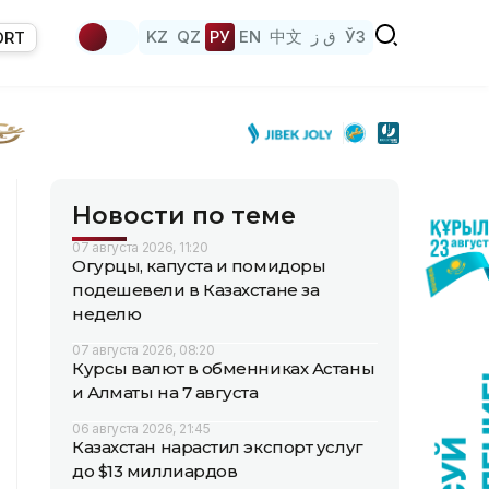
KZ
QZ
РУ
EN
中文
ق ز
ЎЗ
ORT
Новости по теме
07 августа 2026, 11:20
Огурцы, капуста и помидоры
подешевели в Казахстане за
неделю
07 августа 2026, 08:20
Курсы валют в обменниках Астаны
и Алматы на 7 августа
06 августа 2026, 21:45
Казахстан нарастил экспорт услуг
до $13 миллиардов