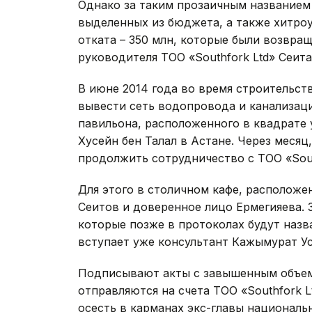
Однако за таким прозаичным названием 
выделенных из бюджета, а также хитроу
отката – 350 млн, которые были возвра
руководителя ТОО «Southfork Ltd» Сеита
В июне 2014 года во время строительс
вывести сеть водопровода и канализац
павильона, расположенного в квадрате 
Хусейн бен Талал в Астане. Через месяц
продолжить сотрудничество с ТОО «Sout
Для этого в столичном кафе, расположе
Сеитов и доверенное лицо Ермегияева. 
которые позже в протоколах будут назв
вступает уже консультант Кажымурат Ус
Подписывают акты с завышенным объемо
отправляются на счета ТОО «Southfork 
осесть в карманах экс-главы национальн