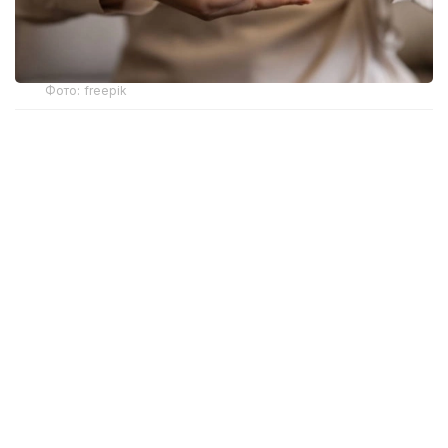
Фото: freepik
Новый механизм обеспечения разработан
Министерством здравоохранения. Об этом
сообщила и. о. директора департамента охраны
здоровья матери и ребенка МЗ РК Жанар Садуова.
Ранее слуховые аппараты предоставлялись
в рамках социальной защиты только отдельным
категориям граждан с инвалидностью вследствие
тяжелых нарушений слуха. После внесения
изменений в законодательство право на такую
помощь получили более широкие категории
пациентов, которым слухопротезирование
необходимо по заключению врача-сурдолога.