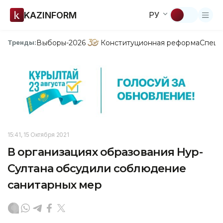
KAZINFORM
РУ
Выборы-2026
Конституционная реформа
Спецп
Тренды:
15:41, 15 Октября 2021
В организациях образования Нур-
Султана обсудили соблюдение
санитарных мер