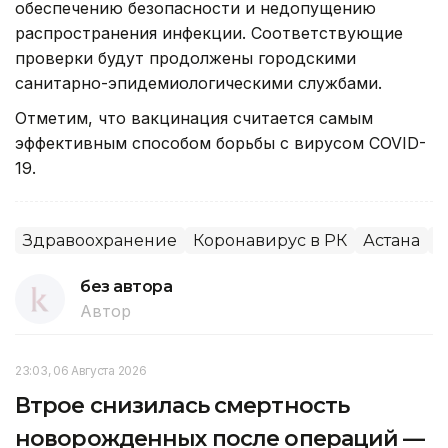
обеспечению безопасности и недопущению
распространения инфекции. Соответствующие
проверки будут продолжены городскими
санитарно-эпидемиологическими службами.
Отметим, что вакцинация считается самым
эффективным способом борьбы с вирусом COVID-
19.
Здравоохранение
Коронавирус в РК
Астана
А
без автора
Автор
23:03, 06 Августа 2026
Втрое снизилась смертность
новорожденных после операций —