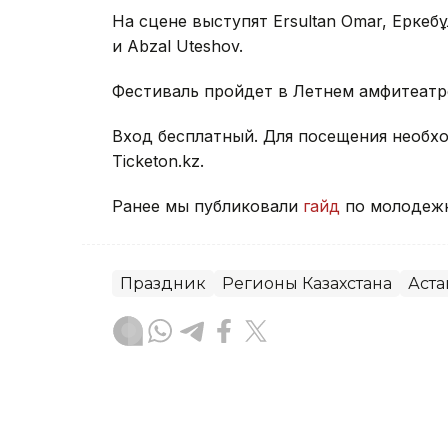
На сцене выступят Ersultan Omar, Еркебұ
и Abzal Uteshov.
Фестиваль пройдет в Летнем амфитеатре 
Вход бесплатный. Для посещения необх
Ticketon.kz.
Ранее мы публиковали
гайд
по молодежно
Праздник
Регионы Казахстана
Аста
Динара Сугурбаева
Автор