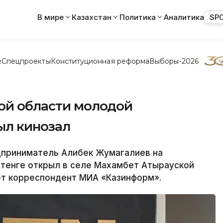
В мире
Казахстан
Политика
Аналитика
SP
е
Спецпроекты
Конституционная реформа
Выборы-2026
кой области молодой
ыл кинозал
приниматель Алибек Жумагалиев на
с тенге открыл в селе Махамбет Атырауской
ет корреспондент МИА «Казинформ».