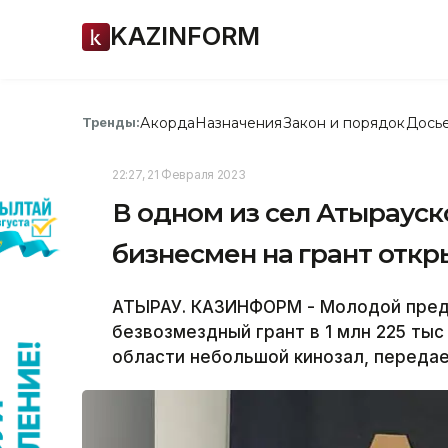
KAZINFORM
Акорда
Назначения
Закон и порядок
Дось
Тренды:
22:27, 21 Февраля 2023
В одном из сел Атыраус
бизнесмен на грант откр
АТЫРАУ. КАЗИНФОРМ - Молодой пред
безвозмездный грант в 1 млн 225 ты
области небольшой кинозал, переда