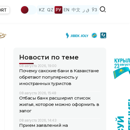
KZ
QZ
РУ
EN
中文
ق ز
ЎЗ
ORT
Новости по теме
08 августа 2026, 19:00
Почему сакские бани в Казахстане
обретают популярность у
иностранных туристов
08 августа 2026, 15:48
Отбасы банк расширил список
жилья, которое можно оформить в
залог
08 августа 2026, 14:43
Прием заявлений на