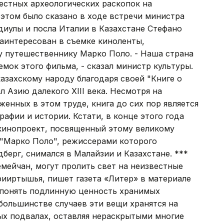
естных археологических раскопок на
 этом было сказано в ходе встречи министра
диулы и посла Италии в Казахстане Стефано
заинтересован в съемке киноленты,
 путешественнику Марко Поло. - Наша страна
мок этого фильма, - сказал министр культуры.
азахскому народу благодаря своей "Книге о
л Азию далекого XIII века. Несмотря на
енных в этом труде, книга до сих пор является
афии и истории. Кстати, в конце этого года
кинопроект, посвященный этому великому
 "Марко Поло", режиссерами которого
берг, снимался в Малайзии и Казахстане. ***
мейчан, могут пролить свет на неизвестные
ииртышья, пишет газета «Литер» в материале
 понять подлинную ценность хранимых
большинстве случаев эти вещи хранятся на
ых подвалах, оставляя нераскрытыми многие