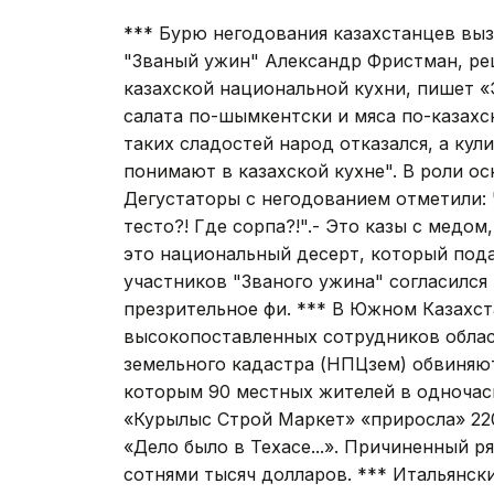
*** Бурю негодования казахстанцев вы
"Званый ужин" Александр Фристман, р
казахской национальной кухни, пишет «
салата по-шымкентски и мяса по-казахск
таких сладостей народ отказался, а кул
понимают в казахской кухне". В роли ос
Дегустаторы с негодованием отметили: 
тесто?! Где сорпа?!".- Это казы с медом
это национальный десерт, который под
участников "Званого ужина" согласился
презрительное фи. *** В Южном Казахст
высокопоставленных сотрудников обла
земельного кадастра (НПЦзем) обвиняю
которым 90 местных жителей в одночась
«Курылыс Строй Маркет» «приросла» 220
«Дело было в Техасе...». Причиненный 
сотнями тысяч долларов. *** Итальянск