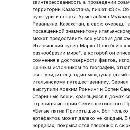
заинтересованность в проведении совм
территории Казахстана, пишет «ЭК». Об
культуры и спорта Арыстанбека Мухаме
Раваньяна. Казахстан, в свою очередь, 
посвященной знаменитому итальянскому
может предоставить все условия для съе
Итальянский купец Марко Поло близок к
разнообразии мира", в которой он описа
сомнения в достоверности фактов, излож
ценным источником по географии, этногр
свет увидит еще один международный 
итальянскому путешественнику. Сериал
выступили Хоаким Роннинг и Эспен Санд
Старинные вещи, хранящиеся в домах се
страницы истории Семипалатинского Пр
«Белые пятна Прииртышья». Вот только
артефактов может далеко не каждый. В 
чердаках, покрываются плесенью в сыр