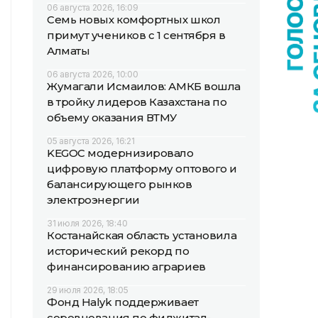
06 августа 2026, 16:09
Семь новых комфортных школ
примут учеников с 1 сентября в
Алматы
06 августа 2026, 10:00
Жумагали Исмаилов: АМКБ вошла
в тройку лидеров Казахстана по
объему оказания ВТМУ
05 августа 2026, 16:21
KEGOC модернизировало
цифровую платформу оптового и
балансирующего рынков
электроэнергии
31 июля 2026, 18:40
Костанайская область установила
исторический рекорд по
финансированию аграриев
29 июля 2026, 18:05
Фонд Halyk поддерживает
соревнования по фиджитал-