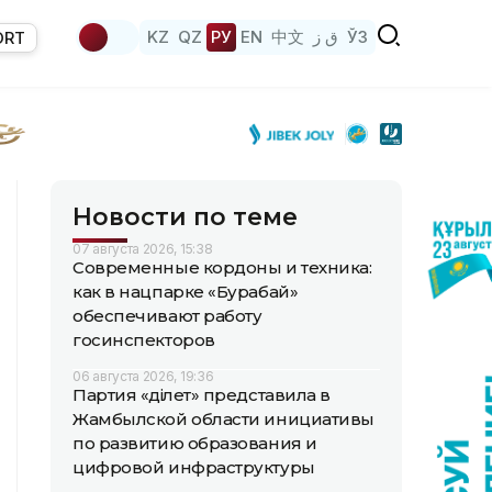
KZ
QZ
РУ
EN
中文
ق ز
ЎЗ
ORT
Новости по теме
07 августа 2026, 15:38
Современные кордоны и техника:
как в нацпарке «Бурабай»
обеспечивают работу
госинспекторов
06 августа 2026, 19:36
Партия «Әділет» представила в
Жамбылской области инициативы
по развитию образования и
цифровой инфраструктуры