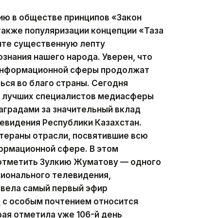
ию в обществе принципов «Закон
 также популяризации концепции «Таза
сите существенную лепту
ознания нашего народа. Уверен, что
 информационной сферы продолжат
ься во благо страны. Сегодня
ии лучших специалистов медиасферы
аградами за значительный вклад
левидения Республики Казахстан.
тераны отрасли, посвятившие всю
ормационной сфере. В этом
 отметить Зулкию Жуматову — одного
ционального телевидения,
 вела самый первый эфир
д с особым почтением относится
рая отметила уже 106-й день