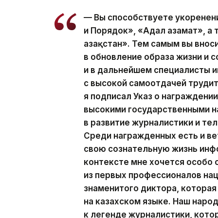
— Вы способствуете укоренен
и Порядок», «Адал азамат», а
Қазақстан». Тем самым вы вно
в обновление образа жизни и с
и в дальнейшем специалисты
с высокой самоотдачей трудит
я подписал Указ о награжден
высокими государственными н
в развитие журналистики и те
Среди награжденных есть и ве
свою сознательную жизнь инф
контексте мне хочется особо
из первых профессионалов на
знаменитого диктора, которая
на казахском языке. Наш наро
к легенде журналистики, кото