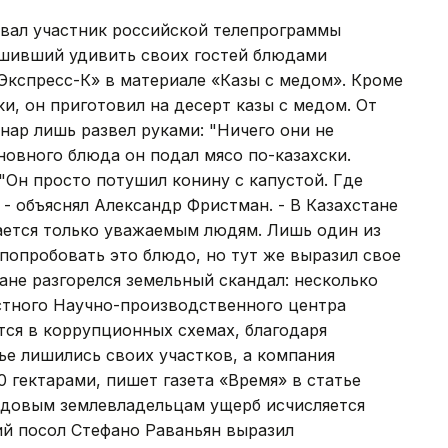
звал участник российской телепрограммы
ешивший удивить своих гостей блюдами
Экспресс-К» в материале «Казы с медом». Кроме
и, он приготовил на десерт казы с медом. От
инар лишь развел руками: "Ничего они не
новного блюда он подал мясо по-казахски.
"Он просто потушил конину с капустой. Где
, - объяснял Александр Фристман. - В Казахстане
ается только уважаемым людям. Лишь один из
 попробовать это блюдо, но тут же выразил свое
ане разгорелся земельный скандал: несколько
стного Научно-производственного центра
тся в коррупционных схемах, благодаря
е лишились своих участков, а компания
 гектарами, пишет газета «Время» в статье
рядовым землевладельцам ущерб исчисляется
ий посол Стефано Раваньян выразил