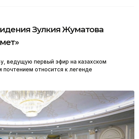
видения Зулкия Жуматова
рмет»
у, ведущую первый эфир на казахском
м почтением относится к легенде