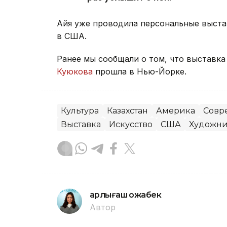
Айя уже проводила персональные выста
в США.
Ранее мы сообщали о том, что выставк
Куюкова
прошла в Нью-Йорке.
Культура
Казахстан
Америка
Совр
Выставка
Искусство
США
Художн
Қарлығаш Қожабек
Автор