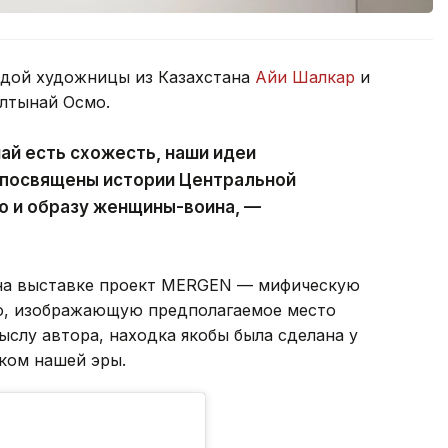
одой художницы из Казахстана
Айи Шалкар
и
лтынай Осмо.
ай есть схожесть, наши идеи
 посвящены истории Центральной
ю и образу женщины-воина, —
 на выставке проект MERGEN — мифическую
ю, изображающую предполагаемое место
слу автора, находка якобы была сделана у
еком нашей эры.