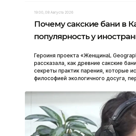
19:00, 08 Августа 2026
Почему сакские бани в К
популярность у иностран
Героиня проекта «ЖенщинаL Geograph
рассказала, как древние сакские ба
секреты практик парения, которые и
философией экологичного досуга, пе