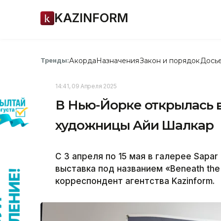
KAZINFORM
Акорда
Назначения
Закон и порядок
Дось
Тренды:
14:41, 09 Апреля 2025
В Нью-Йорке открылась 
художницы Айи Шалкар
С 3 апреля по 15 мая в галерее Sapa
выставка под названием «Beneath the 
корреспондент агентства Kazinform.