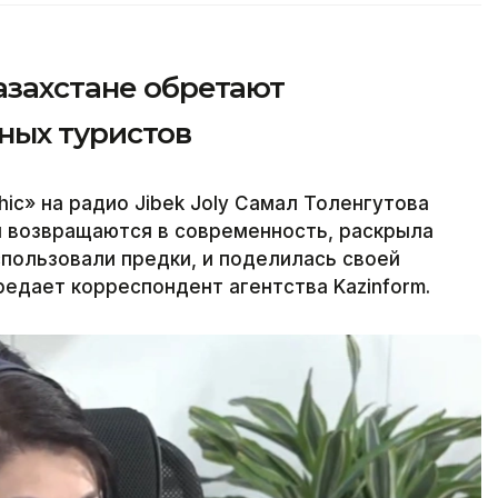
азахстане обретают
ных туристов
ic» на радио Jibek Joly Самал Толенгутова
ни возвращаются в современность, раскрыла
спользовали предки, и поделилась своей
редает корреспондент агентства Kazinform.