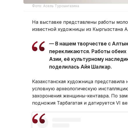
Фото: Асель Турсынгазина
На выставке представлены работы мол
известной художницы из Кыргызстана А
— В нашем творчестве с Алтын
перекликаются. Работы обеих
Азии, её культурному наследи
поделилась Айя Шалкар.
Казахстанская художница представила
условную археологическую инсталляци
захоронения женщины-кентавра. По замы
подножия Тарбагатая и датируется VI в