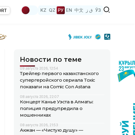
KZ
QZ
РУ
EN
中文
ق ز
ЎЗ
ORT
Новости по теме
09 августа 2026, 12:54
Трейлер первого казахстанского
супергеройского сериала Toxic
показали на Comic Con Astana
08 августа 2026, 22:07
Концерт Канье Уэста в Алматы:
полиция предупредила о
мошенниках
08 августа 2026, 21:53
Акжан — «Чистую душу» —