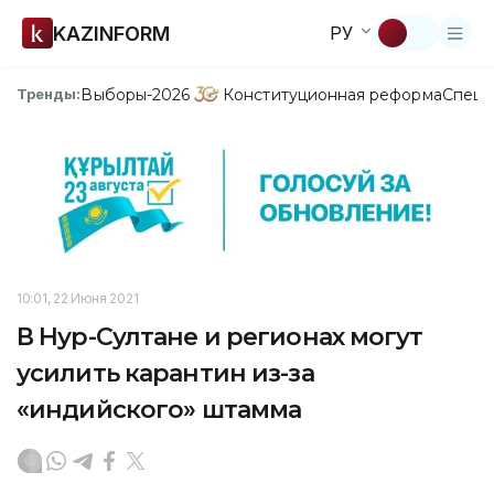
KAZINFORM
РУ
Выборы-2026
Конституционная реформа
Спецп
Тренды:
10:01, 22 Июня 2021
В Нур-Султане и регионах могут
усилить карантин из-за
«индийского» штамма