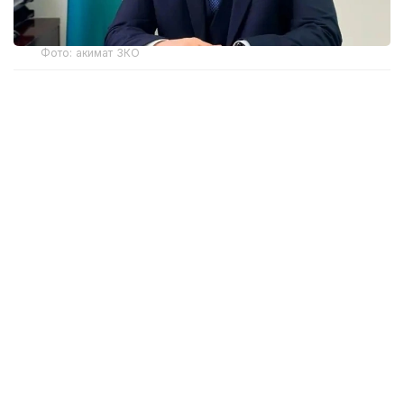
Фото: акимат ЗКО
Ранее распоряжением акима Западно-
Казахстанской области Наримана Торегалиева
от 3 июня 2026 года Мадияр Утешев был
отстранен от исполнения служебных
обязанностей сроком на один месяц.
Как сообщила на брифинге в Региональной службе
коммуникаций исполняющая обязанности
руководителя управления здравоохранения ЗКО
Айнаш Губайдуллина, М. Утешев уволен
по собственному заявлению.
В мае этого года в Западно-Казахстанской
области по подозрению в коррупции были
задержаны руководители семи медицинских