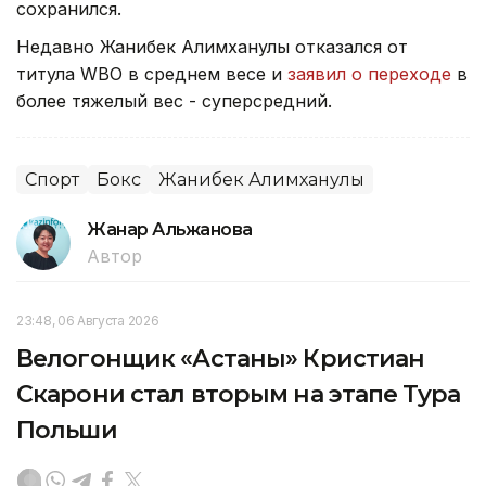
сохранился.
Недавно Жанибек Алимханулы отказался от
титула WBO в среднем весе и
заявил о переходе
в
более тяжелый вес - суперсредний.
Спорт
Бокс
Жанибек Алимханулы
Жанар Альжанова
Автор
23:48, 06 Августа 2026
Велогонщик «Астаны» Кристиан
Скарони стал вторым на этапе Тура
Польши