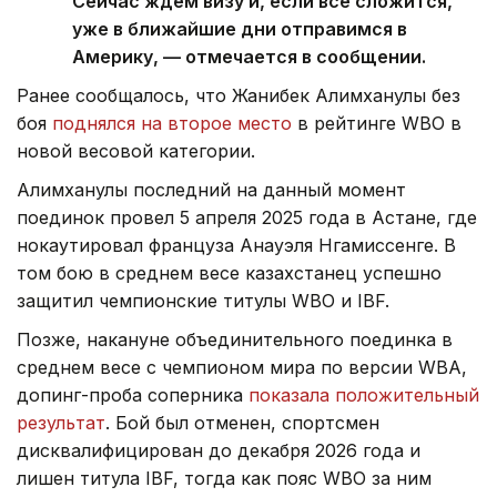
Сейчас ждем визу и, если все сложится,
уже в ближайшие дни отправимся в
Америку, — отмечается в сообщении.
Ранее сообщалось, что Жанибек Алимханулы без
боя
поднялся на второе место
в рейтинге WBO в
новой весовой категории.
Алимханулы последний на данный момент
поединок провел 5 апреля 2025 года в Астане, где
нокаутировал француза Анауэля Нгамиссенге. В
том бою в среднем весе казахстанец успешно
защитил чемпионские титулы WBO и IBF.
Позже, накануне объединительного поединка в
среднем весе с чемпионом мира по версии WBA,
допинг-проба соперника
показала положительный
результат
. Бой был отменен, спортсмен
дисквалифицирован до декабря 2026 года и
лишен титула IBF, тогда как пояс WBO за ним