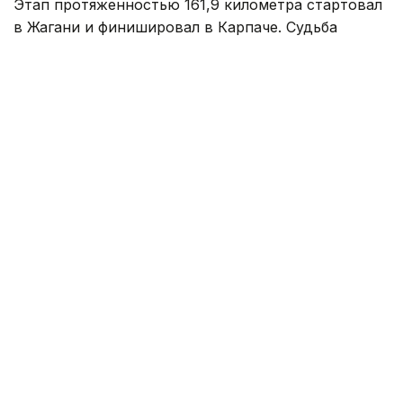
Этап протяженностью 161,9 километра стартовал
в Жагани и финишировал в Карпаче. Судьба
победы решилась в концовке гонки, где впереди
осталась группа из трех гонщиков.
На заключительном километре один
из соперников атаковал, а Кристиан Скарони стал
единственным, кто сумел ответить на этот рывок.
Гонщик казахстанской команды стремительно
сокращал отставание, однако до победы ему
не хватило совсем немного — Скарони
финишировал вторым.