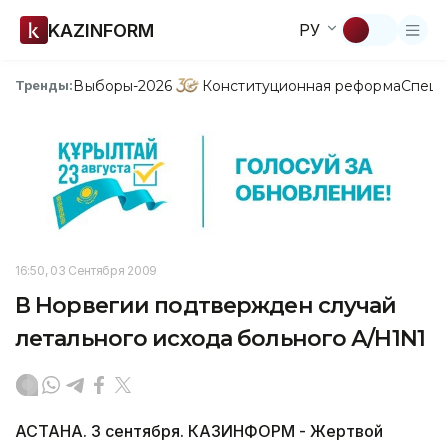
KAZINFORM
РУ
Выборы-2026
Конституционная реформа
Спецп
Тренды:
16:50, 03 Сентября 2009
В Норвегии подтвержден случай
летального исхода больного А/H1N1
АСТАНА. 3 сентября. КАЗИНФОРМ - Жертвой