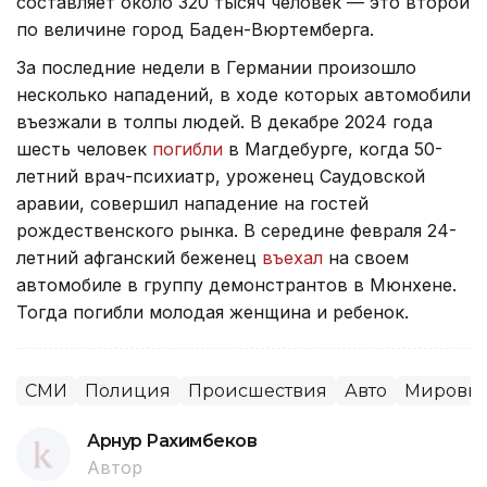
составляет около 320 тысяч человек — это второй
по величине город Баден-Вюртемберга.
За последние недели в Германии произошло
несколько нападений, в ходе которых автомобили
въезжали в толпы людей. В декабре 2024 года
шесть человек
погибли
в Магдебурге, когда 50-
летний врач-психиатр, уроженец Саудовской
аравии, совершил нападение на гостей
рождественского рынка. В середине февраля 24-
летний афганский беженец
въехал
на своем
автомобиле в группу демонстрантов в Мюнхене.
Тогда погибли молодая женщина и ребенок.
СМИ
Полиция
Происшествия
Авто
Мировые
Арнур Рахимбеков
Автор