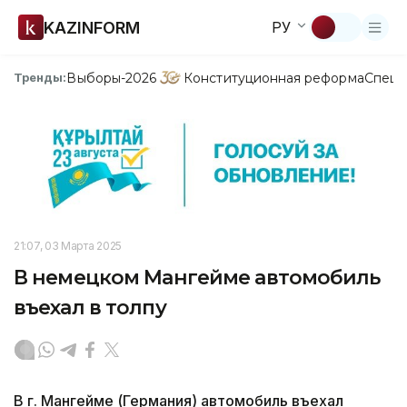
KAZINFORM
РУ
Выборы-2026
Конституционная реформа
Спецп
Тренды:
21:07, 03 Марта 2025
В немецком Мангейме автомобиль
въехал в толпу
В г. Мангейме (Германия) автомобиль въехал