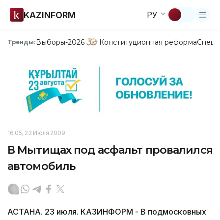
KAZINFORM
РУ
Выборы-2026
Конституционная реформа
Спецп
Тренды:
16:05, 23 Июля 2009
В Мытищах под асфальт провалился
автомобиль
АСТАНА. 23 июля. КАЗИНФОРМ - В подмосковных