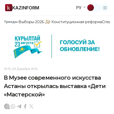
KAZINFORM
РУ
Выборы-2026
Конституционная реформа
Спецп
Тренды:
19:15, 06 Декабря 2010
В Музее современного искусства
Астаны открылась выставка «Дети
«Мастерской»