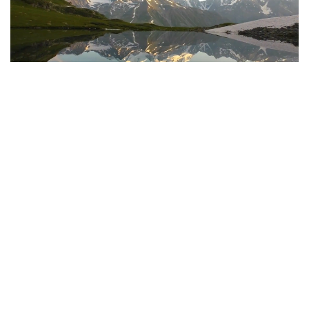
Фото: Руслан Мухамедьяров / Kazinform
Дорога, без которой не бывает туризма
Еще несколько лет назад путь в Катон-Карагай
или к Рахмановским ключам сам по себе
становился испытанием. Туристам приходилось
преодолевать опасные серпантины Осиновского
перевала, а последние километры ехать
по каменистой горной дороге с глубокими
выбоинами.