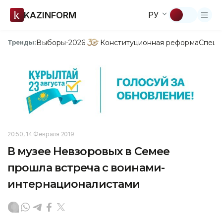
KAZINFORM
РУ
Выборы-2026
Конституционная реформа
Спецп
Тренды:
20:50, 14 Февраля 2019
В музее Невзоровых в Семее
прошла встреча с воинами-
интернационалистами