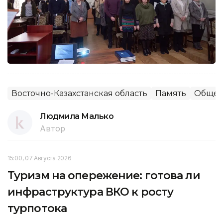
Восточно-Казахстанская область
Память
Общес
Людмила Малько
Автор
15:00, 07 Августа 2026
Туризм на опережение: готова ли
инфраструктура ВКО к росту
турпотока