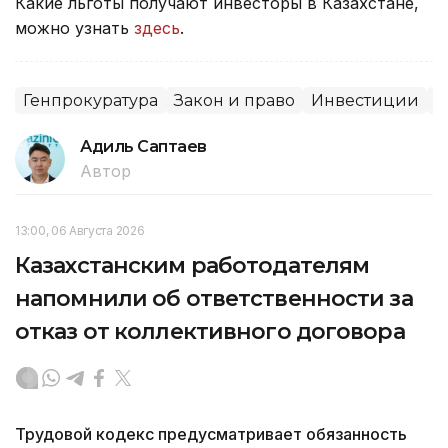
Какие льготы получают инвесторы в Казахстане,
можно узнать
здесь
.
Генпрокуратура
Закон и право
Инвестиции
С
Адиль Саптаев
Автор
13:00, 06 Августа 2026
Казахстанским работодателям
напомнили об ответственности за
отказ от коллективного договора
Трудовой кодекс предусматривает обязанность