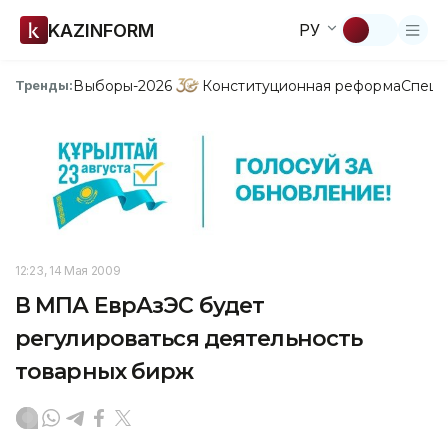
KAZINFORM
РУ
Выборы-2026
Конституционная реформа
Спецп
Тренды:
12:23, 14 Мая 2009
В МПА ЕврАзЭС будет
регулироваться деятельность
товарных бирж