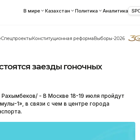
В мире
Казахстан
Политика
Аналитика
SP
е
Спецпроекты
Конституционная реформа
Выборы-2026
остоятся заезды гоночных
Рахымбеков/ - В Москве 18-19 июля пройдут
улы-1», в связи с чем в центре города
нспорта.