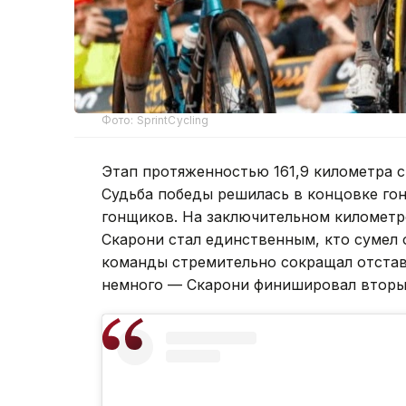
Фото: SprintCycling
Этап протяженностью 161,9 километра с
Судьба победы решилась в концовке гонк
гонщиков. На заключительном километре
Скарони стал единственным, кто сумел 
команды стремительно сокращал отстав
немного — Скарони финишировал вторы