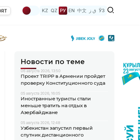
KZ
QZ
РУ
EN
中文
ق ز
ЎЗ
ORT
Новости по теме
06 августа 2026, 13:50
Проект TRIPP в Армении пройдет
проверку Конституционного суда
05 августа 2026, 16:05
Иностранные туристы стали
меньше тратить на отдых в
Азербайджане
05 августа 2026, 12:48
Узбекистан запустил первый
спутник дистанционного