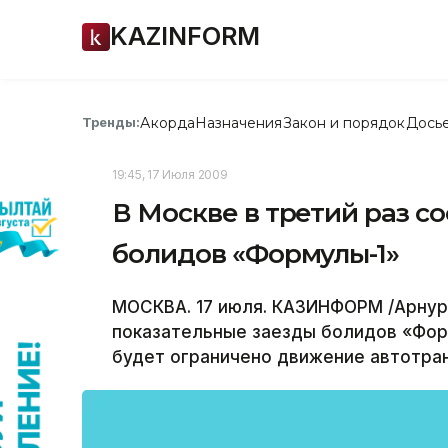
KAZINFORM
Акорда
Назначения
Закон и порядок
Дось
Тренды:
19:45, 17 Июля 2009
В Москве в третий раз с
болидов «Формулы-1»
МОСКВА. 17 июля. КАЗИНФОРМ /Арнур 
показательные заезды болидов «Форм
будет ограничено движение автотра