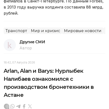
филиалов в Санкт-Петербурге. По данным Forbes,
в 2013 году выручка холдинга составила 88 млрд.
рублей.
Транспорт
Мир и кризис
Мировые новости
Р
Другие СМИ
Автор
16:42, 07 Августа 2026
Arlan, Alan и Barys: Нурлыбек
Налибаев ознакомился с
производством бронетехники в
Астане