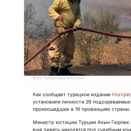
Фото: hurriyetdailynews.com
Как сообщает турецкое издание
Hürriyet
установили личности 29 подозреваемых
произошедших в 16 провинциях страны.
Министр юстиции Турции Акын Гюрлек з
еще девять находятся под судебным кон