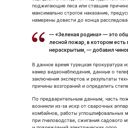
поджигающие леса или ставшие причино
максимально строгое наказание, предус
намерены довести до конца расследован
— «Зеленая родина» — это общ
лесной пожар, в котором есть 
нераскрытым, — добавил чино
В данное время турецкая прокуратура и
камер видеонаблюдения, данные о теле
заключения экспертов и результаты тех
причины возгораний и определить степе
По предварительным данным, часть пож
возникли из-за искр от сварочных аппа
комбайнов, работы углошлифовальных 
при пчеловодстве, сжигания садового м
и повреждений электрических опор.