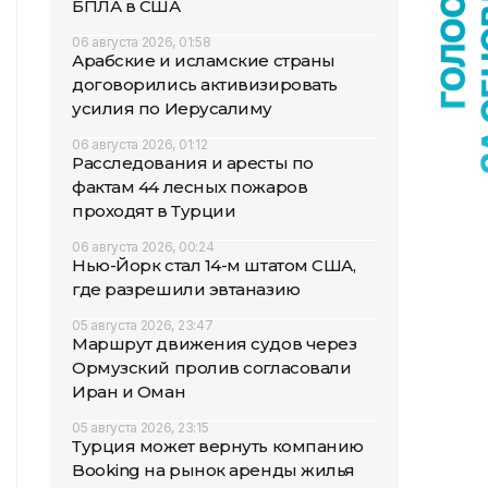
БПЛА в США
06 августа 2026, 01:58
Арабские и исламские страны
договорились активизировать
усилия по Иерусалиму
06 августа 2026, 01:12
Расследования и аресты по
фактам 44 лесных пожаров
проходят в Турции
06 августа 2026, 00:24
Нью-Йорк стал 14-м штатом США,
где разрешили эвтаназию
05 августа 2026, 23:47
Маршрут движения судов через
Ормузский пролив согласовали
Иран и Оман
05 августа 2026, 23:15
Турция может вернуть компанию
Booking на рынок аренды жилья