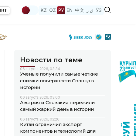
KZ
QZ
РУ
EN
中文
ق ز
ЎЗ
ORT
Новости по теме
06 августа 2026, 03:34
Ученые получили самые четкие
снимки поверхности Солнца в
истории
06 августа 2026, 03:00
Австрия и Словакия пережили
самый жаркий день в истории
06 августа 2026, 02:26
Китай ограничил экспорт
компонентов и технологий для