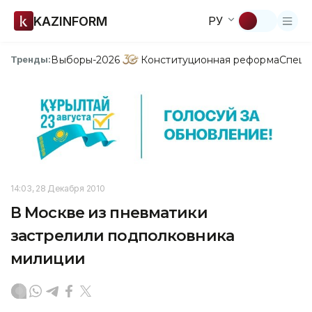
KAZINFORM
РУ
Выборы-2026
Конституционная реформа
Спецп
Тренды:
14:03, 28 Декабря 2010
В Москве из пневматики
застрелили подполковника
милиции