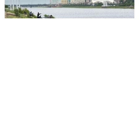
Фото: акимат Астаны
По данным ведомства, ребёнок по
неосторожности зацепил голову рыболовным
крючком. Находившиеся поблизости спасатели,
дежурившие на модульной капсуле, оперативно
оказали пострадавшему первую помощь до
прибытия бригады скорой медицинской помощи.