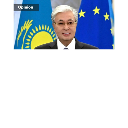
Снимок экрана
«Спустя десятилетие после подписания в 2015
году Соглашения о расширенном партнерстве
и сотрудничестве (СРПС) Европейский союз
сегодня является крупнейшим торговым
и инвестиционным партнером Казахстана.
Тысячи европейских компаний успешно работают
в нашей стране, получая прибыль и выгоды
для Европы и одновременно способствуя