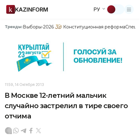
KAZINFORM
РУ
Выборы-2026
Конституционная реформа
Спецп
Тренды:
11:59, 14 Октября 2013
В Москве 12-летний мальчик
случайно застрелил в тире своего
отчима