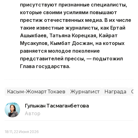
присутствуют признанные специалисты,
которые своими усилиями повышают
престиж отечественных медиа. В их числе
такие известные журналисты, как Ертай
Ашыкбаев, Татьяна Корецкая, Кайрат
Мусакулов, Кымбат Досжан, на которых
равняется молодое поколение
представителей прессы, — подытожил
Глава государства.
Касым-Жомарт Токаев
Журналист
Награда
С
Гульжан Тасмаганбетова
Автор
18:11, 22 Июня 2026