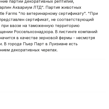
ние партии декоративных рептилий,
арлин Аквариум ЛТД". Партия животных
tle Farms "по ветеринарному сертификату". "При
 представлен сертификат, не соответствующий
 при ввозе на таможенную территорию
бщении Россельхознадзора. В листинге компаний
значится в качестве зерновой фермы - несмотря
ии. В городе Пьер Парт в Луизиане есть
нием декоративных черепах.