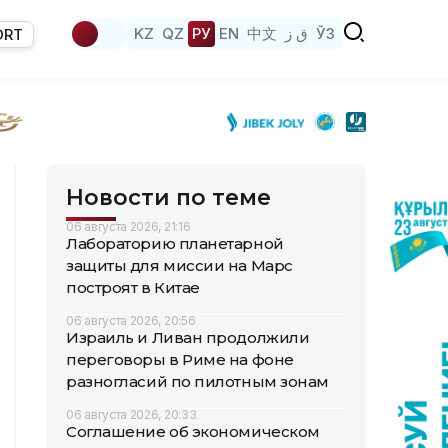
KZ
QZ
РУ
EN
中文
ق ز
ЎЗ
ORT
Новости по теме
06 августа 2026, 21:16
Лабораторию планетарной
защиты для миссии на Марс
построят в Китае
06 августа 2026, 20:56
Израиль и Ливан продолжили
переговоры в Риме на фоне
разногласий по пилотным зонам
06 августа 2026, 20:33
Соглашение об экономическом