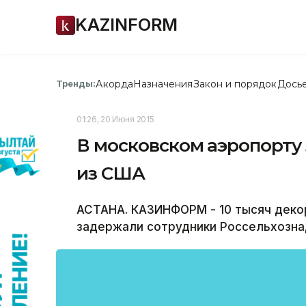
KAZINFORM
Акорда
Назначения
Закон и порядок
Дось
Тренды:
01:26, 20 Июня 2015
В московском аэропорту
из США
АСТАНА. КАЗИНФОРМ - 10 тысяч деко
задержали сотрудники Россельхознад