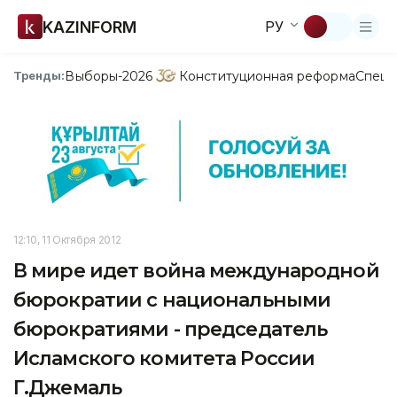
KAZINFORM
РУ
Выборы-2026
Конституционная реформа
Спецп
Тренды:
12:10, 11 Октября 2012
В мире идет война международной
бюрократии с национальными
бюрократиями - председатель
Исламского комитета России
Г.Джемаль