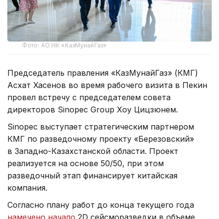
Фото: АО НК «КазМунайГаз»
Председатель правления «КазМунайГаз» (КМГ)
Асхат Хасенов во время рабочего визита в Пекин
провел встречу с председателем совета
директоров Sinopec Group Хоу Цицзюнем.
Sinopec выступает стратегическим партнером
КМГ по разведочному проекту «Березовский»
в Западно-Казахстанской области. Проект
реализуется на основе 50/50, при этом
разведочный этап финансирует китайская
компания.
Согласно плану работ до конца текущего года
намечено начало
2D сейсморазведки в объеме