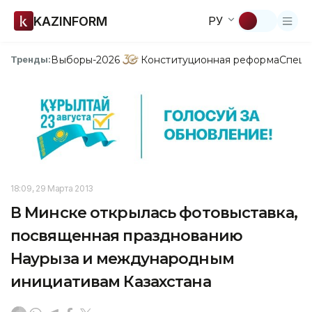
KAZINFORM
РУ
Выборы-2026
Конституционная реформа
Спецп
Тренды:
18:09, 29 Марта 2013
В Минске открылась фотовыставка,
посвященная празднованию
Наурыза и международным
инициативам Казахстана