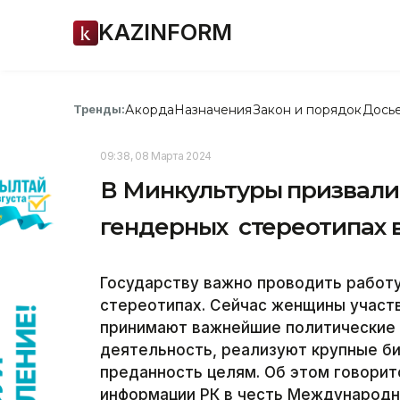
KAZINFORM
Акорда
Назначения
Закон и порядок
Дось
Тренды:
09:38, 08 Марта 2024
В Минкультуры призвали
гендерных стереотипах 
Государству важно проводить работу
стереотипах. Сейчас женщины участ
принимают важнейшие политические
деятельность, реализуют крупные би
преданность целям. Об этом говорит
информации РК в честь Международн