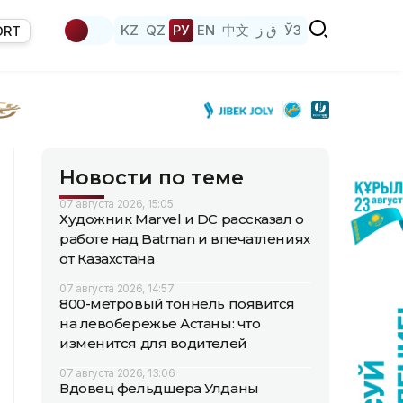
KZ
QZ
РУ
EN
中文
ق ز
ЎЗ
ORT
Новости по теме
07 августа 2026, 15:05
Художник Marvel и DC рассказал о
работе над Batman и впечатлениях
от Казахстана
07 августа 2026, 14:57
800-метровый тоннель появится
на левобережье Астаны: что
изменится для водителей
07 августа 2026, 13:06
Вдовец фельдшера Улданы