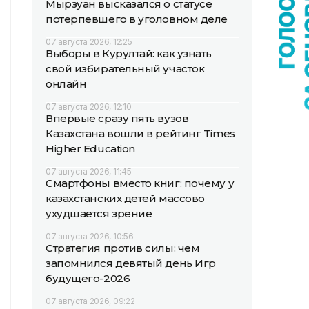
Мырзуан высказался о статусе
потерпевшего в уголовном деле
07 августа 2026, 12:25
Выборы в Курултай: как узнать
свой избирательный участок
онлайн
07 августа 2026, 12:10
Впервые сразу пять вузов
Казахстана вошли в рейтинг Times
Higher Education
07 августа 2026, 11:45
Смартфоны вместо книг: почему у
казахстанских детей массово
ухудшается зрение
07 августа 2026, 10:56
Стратегия против силы: чем
запомнился девятый день Игр
будущего-2026
07 августа 2026, 09:22