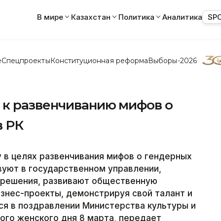
В мире
Казахстан
Политика
Аналитика
SP
е
Спецпроекты
Конституционная реформа
Выборы-2026
 к развенчиванию мифов о
в РК
 в целях развенчивания мифов о гендерных
вуют в государственном управлении,
 решения, развивают общественную
знес-проекты, демонстрируя свой талант и
ся в поздравлении Министерства культуры и
ого женского дня 8 марта, передает