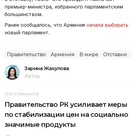
премьер-министра, избранного парламентским
большинством.
Ранее сообщалось, что Армения
начала выбирать
новый парламент.
Правительство
Армения
В мире
Отставки
П
Зарина Жакупова
Автор
21:31, 23 Июля 2026
Правительство РК усиливает меры
по стабилизации цен на социально
значимые продукты