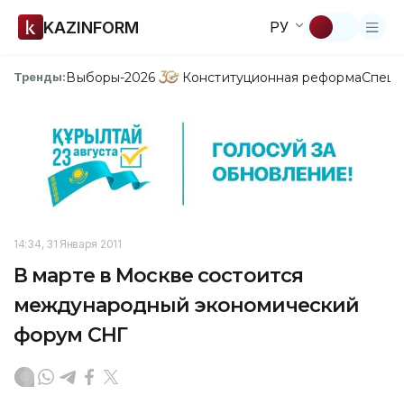
KAZINFORM
РУ
Выборы-2026
Конституционная реформа
Спецп
Тренды:
14:34, 31 Января 2011
В марте в Москве состоится
международный экономический
форум СНГ