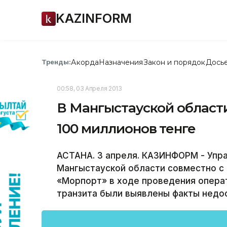
KAZINFORM
Акорда
Назначения
Закон и порядок
Дось
Тренды:
00:58, 03 Апреля 2013
В Мангыстауской област
100 миллионов тенге
АСТАНА. 3 апреля. КАЗИНФОРМ - Упр
Мангыстауской области совместно с
«Морпорт» в ходе проведения опера
транзита были выявлены факты недо