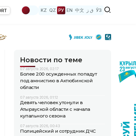
KZ
QZ
РУ
EN
中文
ق ز
ЎЗ
ORT
Новости по теме
07 августа 2026, 02:17
Более 200 осужденных попадут
под амнистию в Актюбинской
области
07 августа 2026, 01:12
Девять человек утонули в
Атырауской области с начала
купального сезона
07 августа 2026, 00:43
Полицейский и сотрудник ДЧС