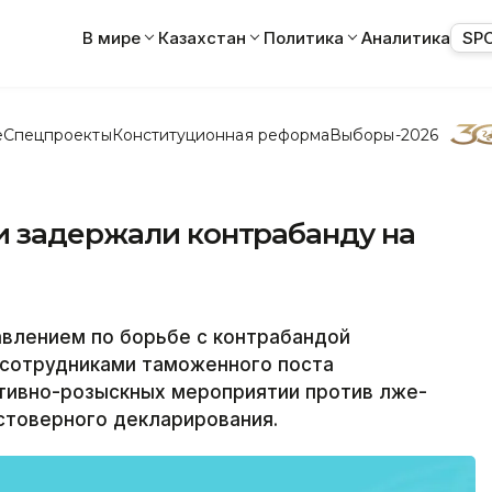
В мире
Казахстан
Политика
Аналитика
SP
е
Спецпроекты
Конституционная реформа
Выборы-2026
и задержали контрабанду на
авлением по борьбе с контрабандой
 сотрудниками таможенного поста
тивно-розыскных мероприятии против лже-
стоверного декларирования.