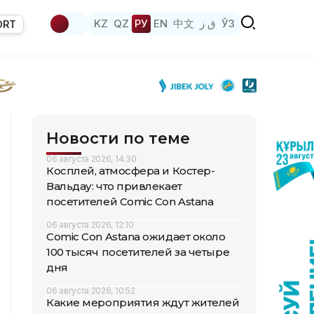
KZ
QZ
РУ
EN
中文
ق ز
ЎЗ
ORT
Новости по теме
06 августа 2026, 14:30
Косплей, атмосфера и Костер-
Вальдау: что привлекает
посетителей Comic Con Astana
06 августа 2026, 12:10
Comic Con Astana ожидает около
100 тысяч посетителей за четыре
дня
06 августа 2026, 10:52
Какие мероприятия ждут жителей