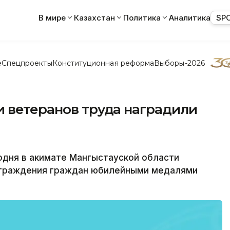
В мире
Казахстан
Политика
Аналитика
SP
е
Спецпроекты
Конституционная реформа
Выборы-2026
и ветеранов труда наградили
одня в акимате Мангыстауской области
аграждения граждан юбилейными медалями