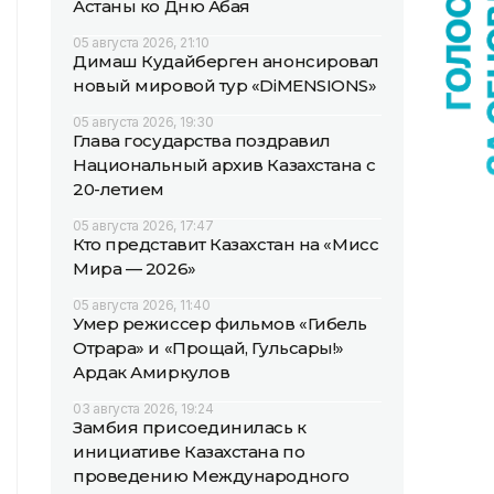
Астаны ко Дню Абая
05 августа 2026, 21:10
Димаш Кудайберген анонсировал
новый мировой тур «DiMENSIONS»
05 августа 2026, 19:30
Глава государства поздравил
Национальный архив Казахстана с
20-летием
05 августа 2026, 17:47
Кто представит Казахстан на «Мисс
Мира — 2026»
05 августа 2026, 11:40
Умер режиссер фильмов «Гибель
Отрара» и «Прощай, Гульсары!»
Ардак Амиркулов
03 августа 2026, 19:24
Замбия присоединилась к
инициативе Казахстана по
проведению Международного