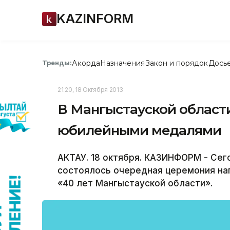
KAZINFORM
Акорда
Назначения
Закон и порядок
Дось
Тренды:
21:20, 18 Октября 2013
В Мангыстауской област
юбилейными медалями
АКТАУ. 18 октября. КАЗИНФОРМ - Сег
состоялось очередная церемония н
«40 лет Мангыстауской области».