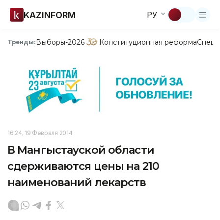
KAZINFORM
РУ
Выборы-2026
Конституционная реформа
Спецп
Тренды:
16:24, 19 Февраля 2014
В Мангыстауской области
сдерживаются цены на 210
наименований лекарств