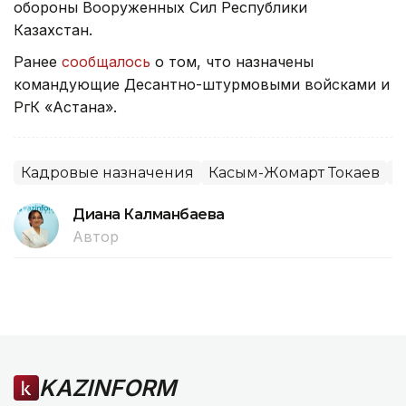
обороны Вооруженных Сил Республики
Казахстан.
Ранее
сообщалось
о том, что назначены
командующие Десантно-штурмовыми войсками и
РгК «Астана».
Кадровые назначения
Касым-Жомарт Токаев
А
Диана Калманбаева
Автор
KAZINFORM