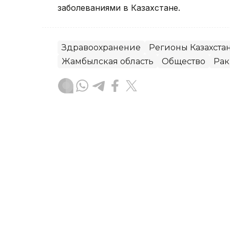
заболеваниями в Казахстане.
Здравоохранение
Регионы Казахста
Жамбылская область
Общество
Рак
Алексей Поляков
Автор
15:27, 07 Августа 2026
Руководитель управлени
освобожден от должнос