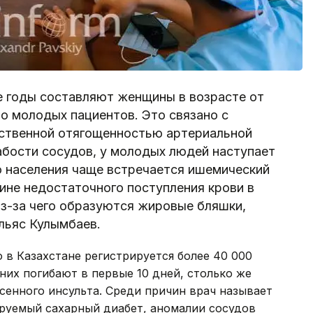
е годы составляют женщины в возрасте от
ло молодых пациентов. Это связано с
дственной отягощенностью артериальной
лабости сосудов, у молодых людей наступает
го населения чаще встречается ишемический
ине недостаточного поступления крови в
 из-за чего образуются жировые бляшки,
льяс Кулымбаев.
 в Казахстане регистрируется более 40 000
них погибают в первые 10 дней, столько же
сенного инсульта. Среди причин врач называет
руемый сахарный диабет, аномалии сосудов