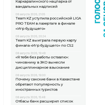
Каркаралинского нацпарка от
вандальных надписей
08 августа 2026, 21:05
Team KZ уступила российской LIGA
PRO TEAM в лазертаге в финале
«Игр будущего»
08 августа 2026, 20:24
Team KZ выиграла первую карту
финала «Игр будущего» по CS2
08 августа 2026, 19:48
«Я тебя без работы оставлю»:
чиновнику в ЗКО вынесли
дисциплинарное взыскание
08 августа 2026, 19:00
Почему сакские бани в Казахстане
обретают популярность у
иностранных туристов
08 августа 2026, 15:48
Отбасы банк расширил список