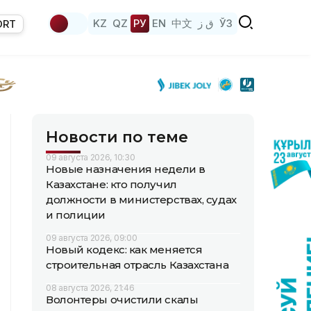
KZ
QZ
РУ
EN
中文
ق ز
ЎЗ
ORT
Новости по теме
09 августа 2026, 10:30
Новые назначения недели в
Казахстане: кто получил
должности в министерствах, судах
и полиции
09 августа 2026, 09:00
Новый кодекс: как меняется
строительная отрасль Казахстана
08 августа 2026, 21:46
Волонтеры очистили скалы