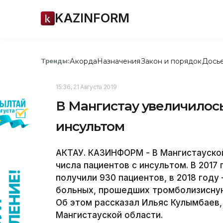
KAZINFORM
Акорда
Назначения
Закон и порядок
Дось
Тренды:
15:36, 21 Августа 2019
В Мангистау увеличилось
инсультом
АКТАУ. КАЗИНФОРМ - В Мангистауско
числа пациентов с инсультом. В 2017
получили 930 пациентов, в 2018 году
больных, прошедших тромболизисную
Об этом рассказал Ильяс Кулымбаев,
Мангистауской области.