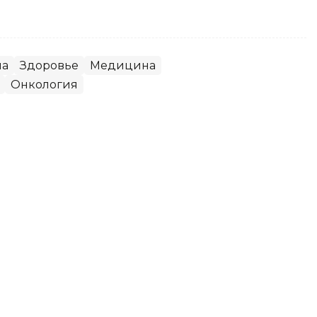
на
Здоровье
Медицина
Онкология
я здравоохранения ЗКО
ти