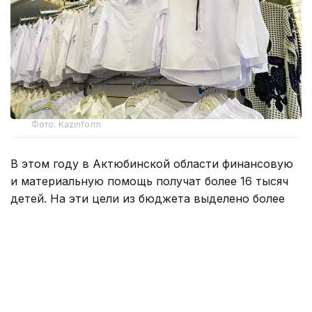
Фото: Kazinform
В этом году в Актюбинской области финансовую
и материальную помощь получат более 16 тысяч
детей. На эти цели из бюджета выделено более
800 млн тенге. Помощь в подготовке к школе
окажут учащимся села Карауылкельды, где
объявлен режим чрезвычайной ситуации.
— Единовременная помощь также будет
оказана детям из семей, имущество
которых пострадало в результате