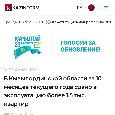
KAZINFORM
РУ
Выборы-2026
Конституционная реформа
Спецп
Тренды:
12:17, 11 Декабря 2010
В Кызылординской области за 10
месяцев текущего года сдано в
эксплуатацию более 1,5 тыс.
квартир