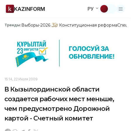
KAZINFORM
РУ
Выборы-2026
Конституционная реформа
Спецп
Тренды:
15:14, 22 Июля 2009
В Кызылординской области
создается рабочих мест меньше,
чем предусмотрено Дорожной
картой - Счетный комитет