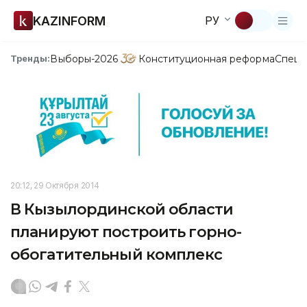
KAZINFORM
РУ
Выборы-2026
Конституционная реформа
Спецп
Тренды:
20:12, 29 Октября 2014
В Кызылординской области
планируют построить горно-
обогатительный комплекс