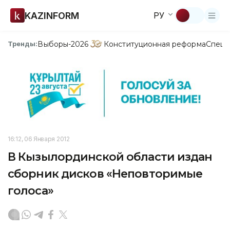
KAZINFORM
РУ
Выборы-2026
Конституционная реформа
Спецп
Тренды:
16:12, 06 Января 2012
В Кызылординской области издан
сборник дисков «Неповторимые
голоса»