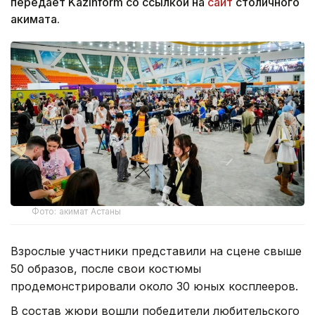
передает Kazinform со ссылкой на
сайт
столичного
акимата.
Фото: акимат Астаны
Взрослые участники представили на сцене свыше
50 образов, после свои костюмы
продемонстрировали около 30 юных косплееров.
В состав жюри вошли победители любительского