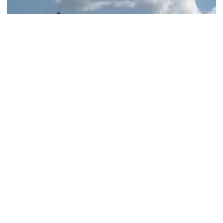
Фото: ДЧС ВКО
Из общего числа 21 пожар пришелся
на лесохозяйственные учреждения, находящиеся
в ведении местных исполнительных органов, еще
26 возгораний произошли на землях
государственного лесного фонда.
В Министерстве отметили, что очаги возгорания
своевременно выявляли благодаря наземному
патрулированию государственной лесной охраны,
авиационному мониторингу РГКП
«Казавиалесоохрана», а также системам раннего