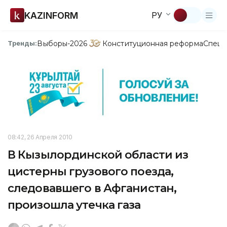
KAZINFORM
РУ
Выборы-2026
Конституционная реформа
Спецп
Тренды:
08:42, 26 Апреля 2010
В Кызылординской области из
цистерны грузового поезда,
следовавшего в Афганистан,
произошла утечка газа