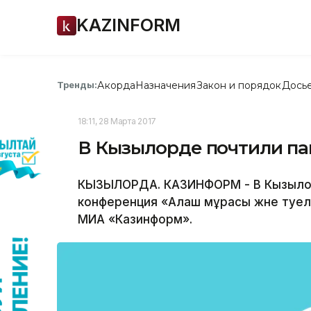
KAZINFORM
Акорда
Назначения
Закон и порядок
Дось
Тренды:
18:11, 28 Марта 2017
В Кызылорде почтили п
КЫЗЫЛОРДА. КАЗИНФОРМ - В Кызылор
конференция «Алаш мұрасы және тәуе
МИА «Казинформ».