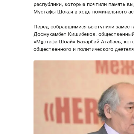
республики, которые почтили память вы
Мустафы Шокая в ходе поминального аса
Перед собравшимися выступили замести
Досмухамбет Кишибеков, общественный
«Мұстафа Шоқай» Базарбай Атабаев, кот
общественного и политического деятеля