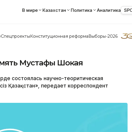
В мире
Казахстан
Политика
Аналитика
SP
е
Спецпроекты
Конституционная реформа
Выборы-2026
амять Мустафы Шокая
де состоялась научно-теоритическая
лсіз Қазақстан», передает корреспондент