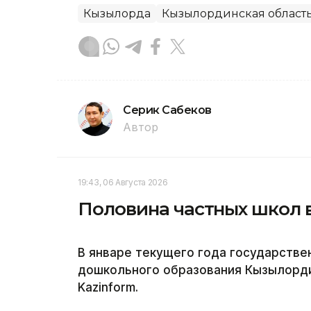
Кызылорда
Кызылординская област
Серик Сабеков
Автор
19:43, 06 Августа 2026
Половина частных школ 
В январе текущего года государстве
дошкольного образования Кызылорди
Kazinform.