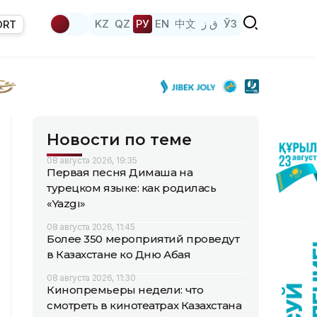
KZ
QZ
РУ
EN
中文
ق ز
ЎЗ
ORT
Новости по теме
08 августа 2026, 19:35
Первая песня Димаша на
турецком языке: как родилась
«Yazgı»
08 августа 2026, 11:45
Более 350 мероприятий проведут
в Казахстане ко Дню Абая
08 августа 2026, 11:30
Кинопремьеры недели: что
смотреть в кинотеатрах Казахстана